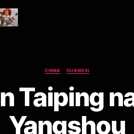
Kategorien
CHINA
GUANGXI
n Taiping n
Yangshou