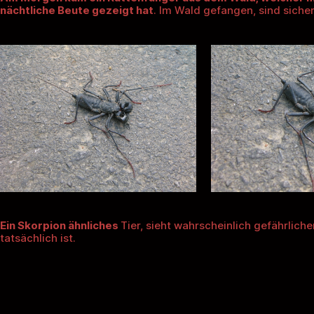
nächtliche Beute gezeigt hat
. Im Wald gefangen, sind siche
Ein Skorpion ähnliches
Tier, sieht wahrscheinlich gefährlicher
tatsächlich ist.