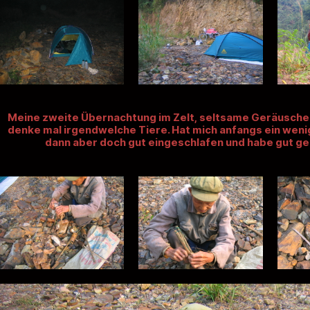
Meine zweite Übernachtung im Zelt, seltsame Geräusche i
denke mal irgendwelche Tiere. Hat mich anfangs ein wenig
dann aber doch gut eingeschlafen und habe gut ge