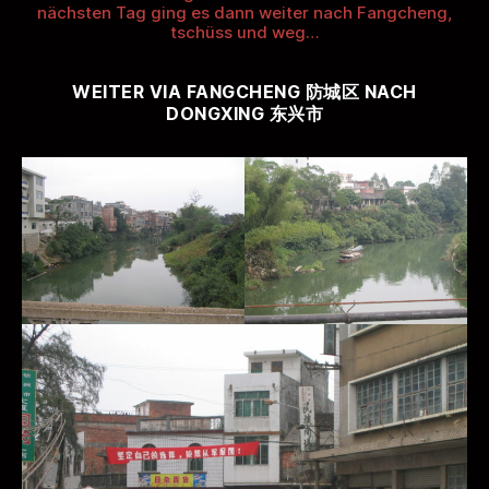
nächsten Tag ging es dann weiter nach Fangcheng,
tschüss und weg…
WEITER VIA FANGCHENG 防城区 NACH
DONGXING 东兴市