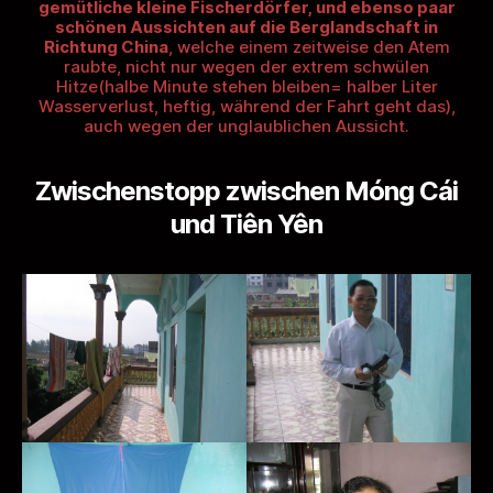
gemütliche kleine Fischerdörfer, und ebenso paar
schönen Aussichten auf die Berglandschaft in
Richtung China
, welche einem zeitweise den Atem
raubte, nicht nur wegen der extrem schwülen
Hitze(halbe Minute stehen bleiben= halber Liter
Wasserverlust, heftig, während der Fahrt geht das),
auch wegen der unglaublichen Aussicht.
Zwischenstopp zwischen Móng Cái
und Tiên Yên