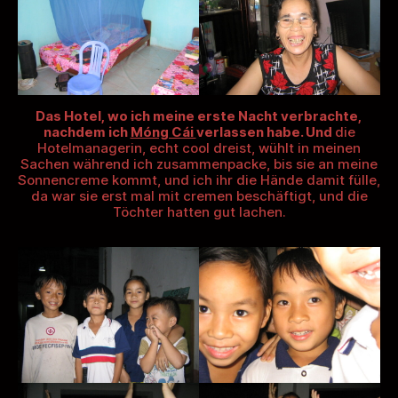
Das Hotel, wo ich meine erste Nacht verbrachte,
nachdem ich
Móng Cái
verlassen habe. Und
die
Hotelmanagerin, echt cool dreist, wühlt in meinen
Sachen während ich zusammenpacke, bis sie an meine
Sonnencreme kommt, und ich ihr die Hände damit fülle,
da war sie erst mal mit cremen beschäftigt, und die
Töchter hatten gut lachen.