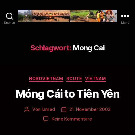
Suchen
Menü
Asiacycle
Schlagwort:
Mong Cai
Kategorien
NORDVIETNAM
ROUTE
VIETNAM
Móng Cái to Tiên Yên
Von
lamed
21. November 2003
Beitragsautor
Veröffentlichungsdatum
zu
Keine Kommentare
Móng
Cái