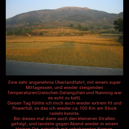
Eine sehr angenehme Überlandfahrt, mit einem super
Mittagessen, und wieder steigenden
Temperaturen(zwischen Datangzhen und Nanning war
es echt zu kalt).
Diesen Tag fühlte ich mich auch wieder extrem fit und
Powerfull, so das ich wieder ca. 100 Km am Stück
radeln konnte.
Bin dieses mal dann auch den kleineren Straßen
gefolgt, und landete gegen Abend wieder in einem
kleinen Ort, natürlich mit unbekannten Namen.