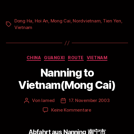
Dong Ha
,
Hoi An
,
Mong Cai
,
Nordvietnam
,
Tien Yen
,
Schlagwörter
Vietnam
Kategorien
CHINA
GUANGXI
ROUTE
VIETNAM
Nanning to
Vietnam(Mong Cai)
Von
lamed
17. November 2003
Beitragsautor
Veröffentlichungsdatum
zu
Keine Kommentare
Nanning
to
Vietnam(Mong
Abfahrt aus Nanning 南宁市