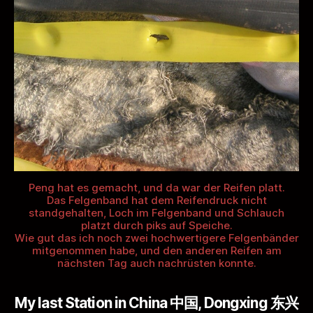
Peng hat es gemacht, und da war der Reifen platt.
Das Felgenband hat dem Reifendruck nicht
standgehalten, Loch im Felgenband und Schlauch
platzt durch piks auf Speiche.
Wie gut das ich noch zwei hochwertigere Felgenbänder
mitgenommen habe, und den anderen Reifen am
nächsten Tag auch nachrüsten konnte.
My last Station in China 中国, Dongxing 东兴