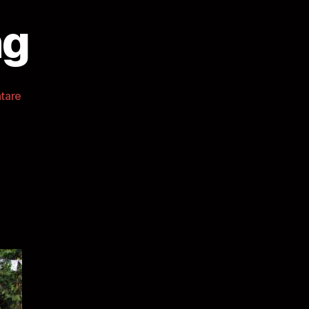
ng
zu
tare
Einraumwohnung