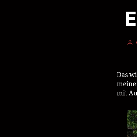
E
Bei
Das wi
meine
mit Au