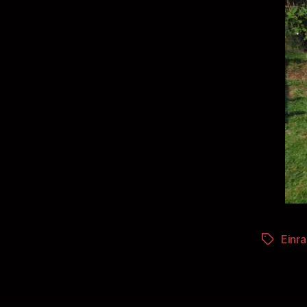
Einr
Schlagwö