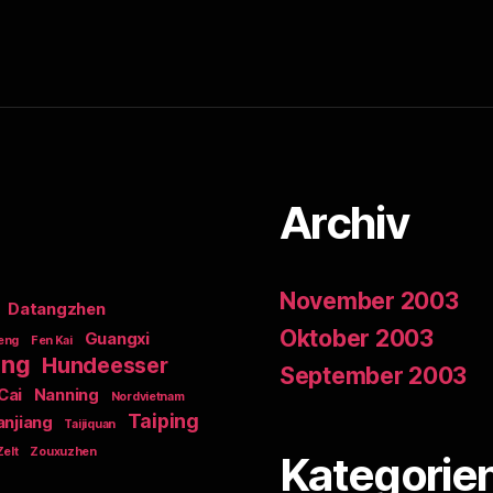
Archiv
November 2003
Datangzhen
Oktober 2003
Guangxi
eng
Fen Kai
ong
Hundeesser
September 2003
Cai
Nanning
Nordvietnam
Taiping
anjiang
Taijiquan
Zelt
Zouxuzhen
Kategorie