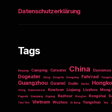
Datenschutzerklärung
Tags
China
Camping
Cateater
Daoismus
Binyang
Dogeater
Fahrrad
Dong
Dong Ha
Dongxing
Fangch
Guangzhou
Hongk
Guanxi
Guilin
Hoi An
Kowloon
Liujiang
Liuzhou
Mong 
I Ging
Katzenesser
Radtour
Rongshui
S
Pagoda
Qianjiang
Qigong
Rong'an
Vietnam
Wuzhou
Yangshuo
Tien Yen
Xi Jiang
Yao