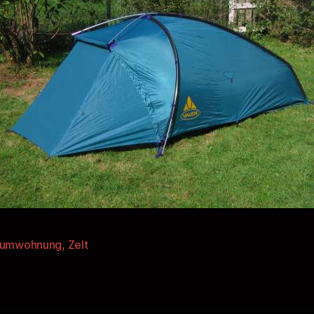
aumwohnung
,
Zelt
rter